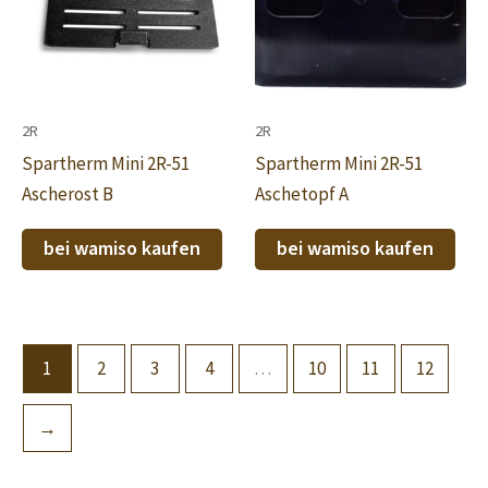
2R
2R
Spartherm Mini 2R-51
Spartherm Mini 2R-51
Ascherost B
Aschetopf A
bei wamiso kaufen
bei wamiso kaufen
1
2
3
4
…
10
11
12
→