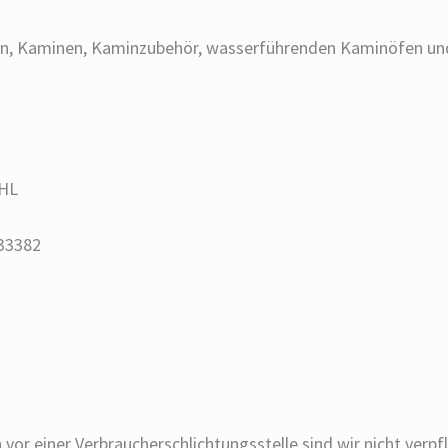
 Kaminen, Kaminzubehör, wasserführenden Kaminöfen und P
 HL
33382
or einer Verbraucherschlichtungsstelle sind wir nicht verpfli