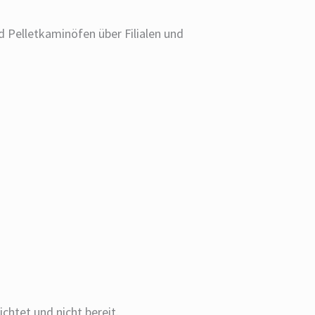
elletkaminöfen über Filialen und
chtet und nicht bereit.