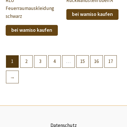
RLU
Rückwandstein oben A
Feuerraumauskleidung
bei wamiso kaufen
schwarz
bei wamiso kaufen
1
2
3
4
…
15
16
17
→
Datenschutz