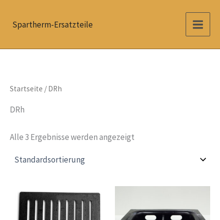
Zum
Inhalt
Spartherm-Ersatzteile
springen
Startseite
/ DRh
DRh
Alle 3 Ergebnisse werden angezeigt