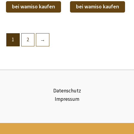
bei wamiso kaufen
bei wamiso kaufen
1
2
→
Datenschutz
Impressum