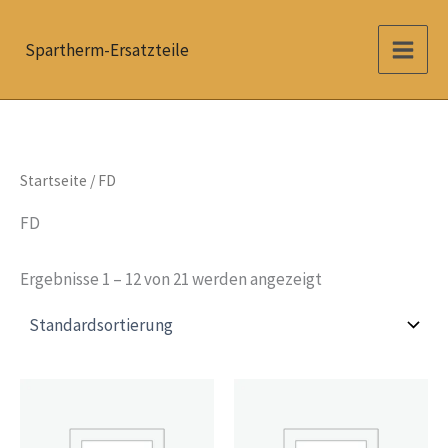
Zum
Inhalt
Spartherm-Ersatzteile
springen
Startseite
/ FD
FD
Ergebnisse 1 – 12 von 21 werden angezeigt