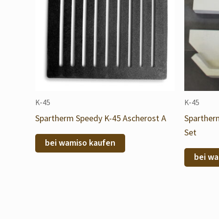
K-45
K-45
Spartherm Speedy K-45 Ascherost A
Sparther
Set
bei wamiso kaufen
bei wa