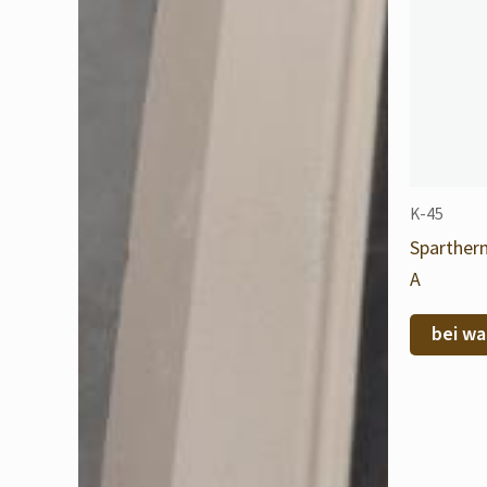
K-45
Sparther
A
bei wa