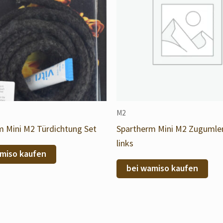
M2
m Mini M2 Türdichtung Set
Spartherm Mini M2 Zuguml
links
miso kaufen
bei wamiso kaufen