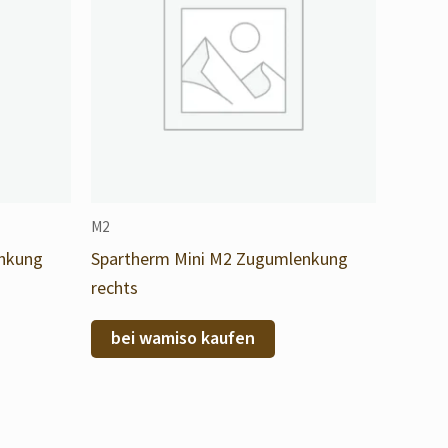
M2
enkung
Spartherm Mini M2 Zugumlenkung
rechts
bei wamiso kaufen