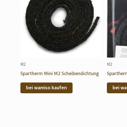
M2
M2
Spartherm Mini M2 Scheibendichtung
Sparther
bei wamiso kaufen
bei wa