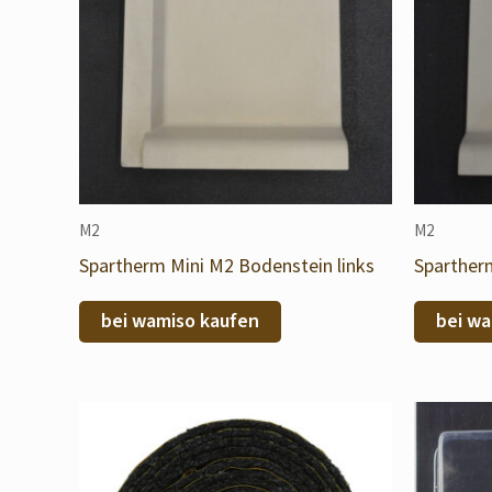
M2
M2
Spartherm Mini M2 Bodenstein links
Sparther
bei wamiso kaufen
bei wa