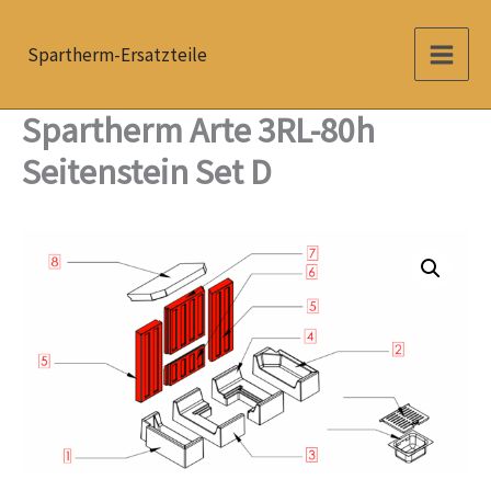
Zum
Inhalt
Spartherm-Ersatzteile
springen
Spartherm Arte 3RL-80h
Seitenstein Set D