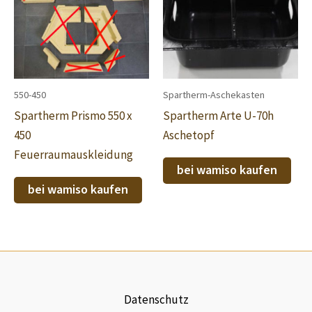
550-450
Spartherm-Aschekasten
Spartherm Prismo 550 x
Spartherm Arte U-70h
450
Aschetopf
Feuerraumauskleidung
bei wamiso kaufen
bei wamiso kaufen
Datenschutz