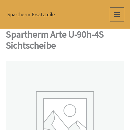
Zum
Inhalt
Spartherm-Ersatzteile
springen
Spartherm Arte U-90h-4S
Sichtscheibe