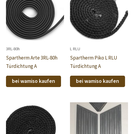
3RL-80h
L RLU
Spartherm Arte 3RL-80h
Spartherm Piko L RLU
Türdichtung A
Türdichtung A
bei wamiso kaufen
bei wamiso kaufen