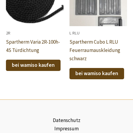
2R
L RLU
Spartherm Varia 2R-100h-
Spartherm Cubo L RLU
4S Türdichtung
Feuerraumauskleidung
schwarz
bei wamiso kaufen
bei wamiso kaufen
Datenschutz
Impressum