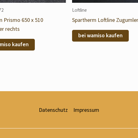
72
Loftline
m Prismo 650 x 510
Spartherm Loftline Zugumle
er rechts
bei wamiso kaufen
miso kaufen
Datenschutz
Impressum