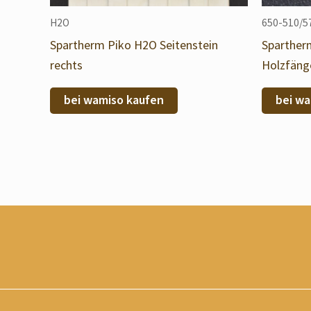
H2O
650-510/5
Spartherm Piko H2O Seitenstein
Sparther
rechts
Holzfäng
bei wamiso kaufen
bei wa