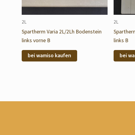
2L
2L
Spartherm Varia 2L/2Lh Bodenstein
Spartherm
links vorne B
links B
bei wamiso kaufen
bei wa