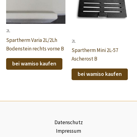
2L
Spartherm Varia 2L/2Lh
2L
Bodenstein rechts vorne B
Spartherm Mini 2L-57
Ascherost B
bei wamiso kaufen
bei wamiso kaufen
Datenschutz
Impressum