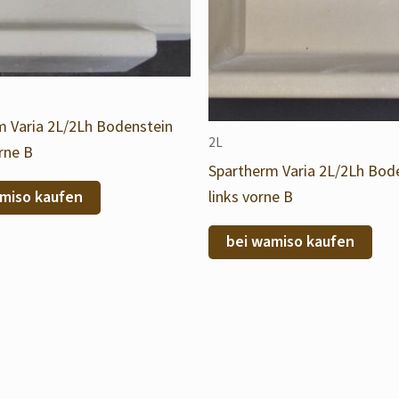
m Varia 2L/2Lh Bodenstein
2L
rne B
Spartherm Varia 2L/2Lh Bod
links vorne B
miso kaufen
bei wamiso kaufen