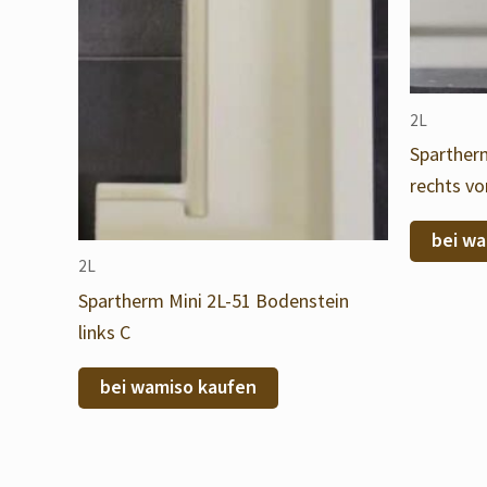
2L
Sparther
rechts vo
bei wa
2L
Spartherm Mini 2L-51 Bodenstein
links C
bei wamiso kaufen