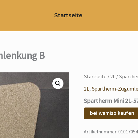
Startseite
mlenkung B
Startseite
/
2L
/ Sparthe
2L
,
Spartherm-Zuguml
Spartherm Mini 2L-
bei wamiso kaufen
Artikelnummer:
01017054