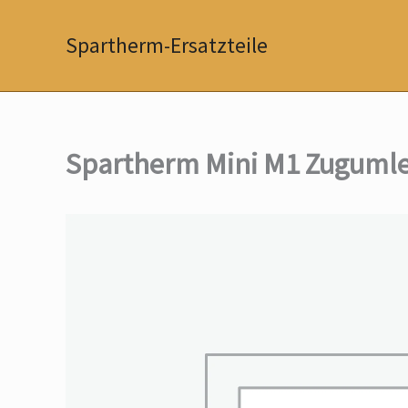
Zum
Inhalt
Spartherm-Ersatzteile
springen
Spartherm Mini M1 Zuguml