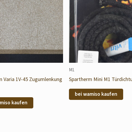
M1
m Varia 1V-45 Zugumlenkung
Spartherm Mini M1 Türdicht
bei wamiso kaufen
miso kaufen