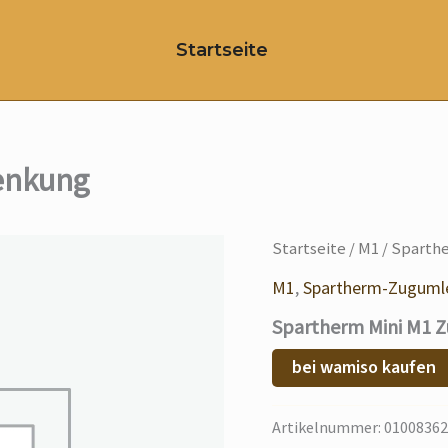
Startseite
enkung
Startseite
/
M1
/ Sparth
M1
,
Spartherm-Zuguml
Spartherm Mini M1 
bei wamiso kaufen
Artikelnummer:
01008362