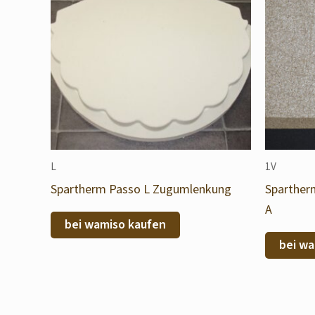
L
1V
Spartherm Passo L Zugumlenkung
Sparther
A
bei wamiso kaufen
bei wa