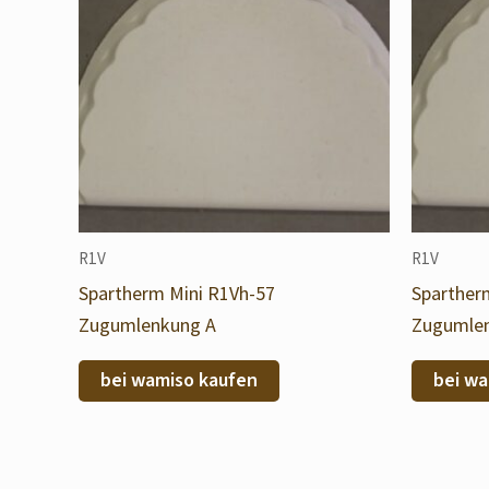
R1V
R1V
Spartherm Mini R1Vh-57
Sparther
Zugumlenkung A
Zugumle
bei wamiso kaufen
bei wa