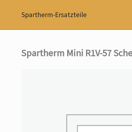
Zum
Inhalt
Spartherm-Ersatzteile
springen
Spartherm Mini R1V-57 Sche