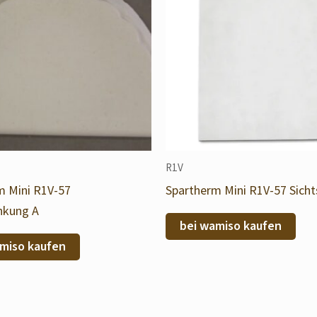
R1V
m Mini R1V-57
Spartherm Mini R1V-57 Sicht
nkung A
bei wamiso kaufen
miso kaufen