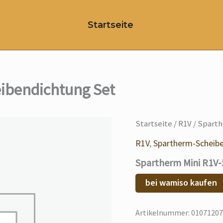
Startseite
ibendichtung Set
Startseite
/
R1V
/ Sparth
R1V
,
Spartherm-Scheib
Spartherm Mini R1V-
bei wamiso kaufen
Artikelnummer:
01071207