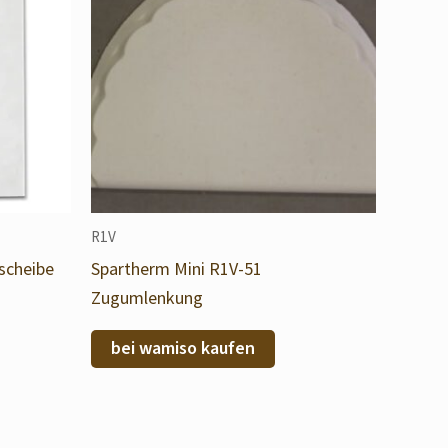
R1V
scheibe
Spartherm Mini R1V-51
Zugumlenkung
bei wamiso kaufen