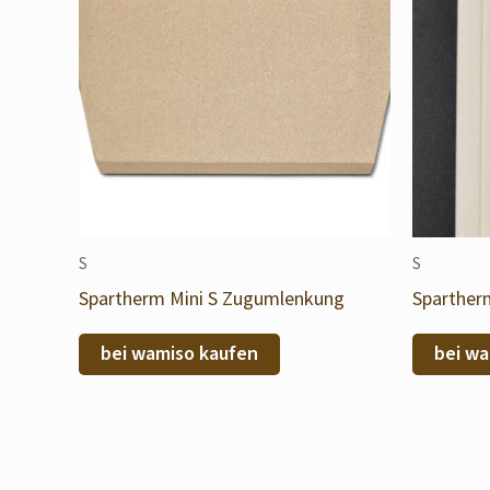
S
S
Spartherm Mini S Zugumlenkung
Spartherm
bei wamiso kaufen
bei wa