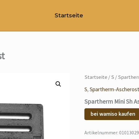
Startseite
st
Startseite
/
S
/ Sparther
S
,
Spartherm-Ascheros
Spartherm Mini Sh A
bei wamiso kaufen
Artikelnummer:
01013029