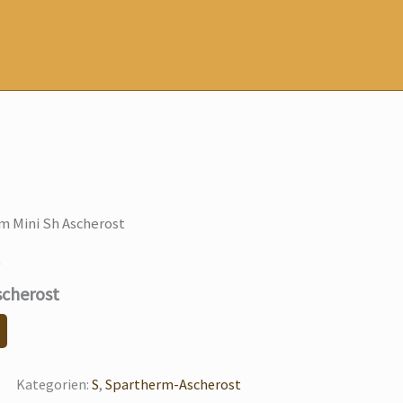
m Mini Sh Ascherost
t
scherost
Kategorien:
S
,
Spartherm-Ascherost