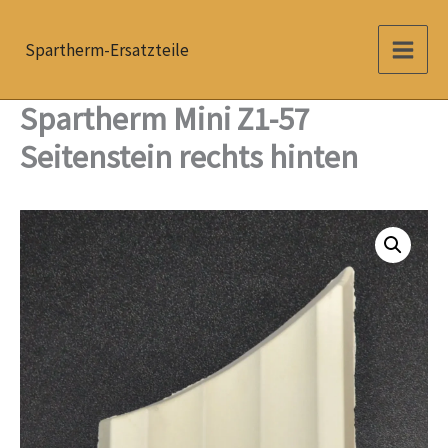
Zum
Inhalt
Spartherm-Ersatzteile
springen
Spartherm Mini Z1-57
Seitenstein rechts hinten