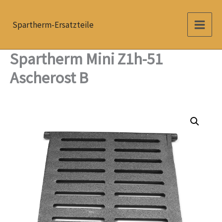
Zum
Inhalt
Spartherm-Ersatzteile
springen
Spartherm Mini Z1h-51
Ascherost B