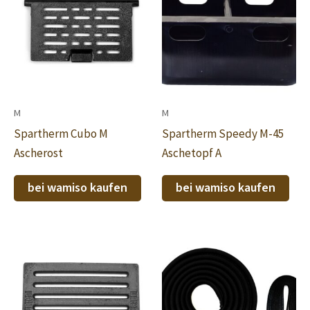
M
M
Spartherm Cubo M
Spartherm Speedy M-45
Ascherost
Aschetopf A
bei wamiso kaufen
bei wamiso kaufen