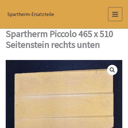
Zum
Inhalt
Spartherm-Ersatzteile
springen
Spartherm Piccolo 465 x 510
Seitenstein rechts unten