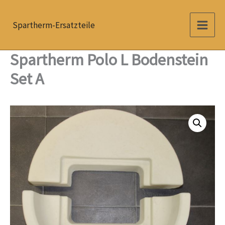
Zum
Inhalt
Spartherm-Ersatzteile
springen
Spartherm Polo L Bodenstein
Set A