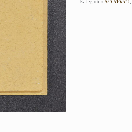
Kategorien:
550-510/572
,