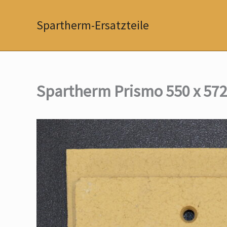
Zum
Inhalt
Spartherm-Ersatzteile
springen
Spartherm Prismo 550 x 572