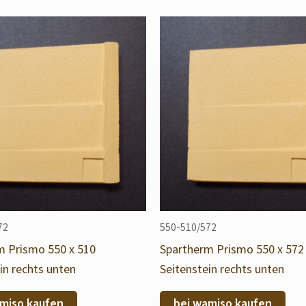
72
550-510/572
m Prismo 550 x 510
Spartherm Prismo 550 x 572
in rechts unten
Seitenstein rechts unten
miso kaufen
bei wamiso kaufen