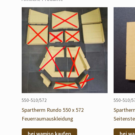
550-510/572
550-510/5
Spartherm Rundo 550 x 572
Sparther
Feuerraumauskleidung
Seitenste
bei wamiso kaufen
bei wa