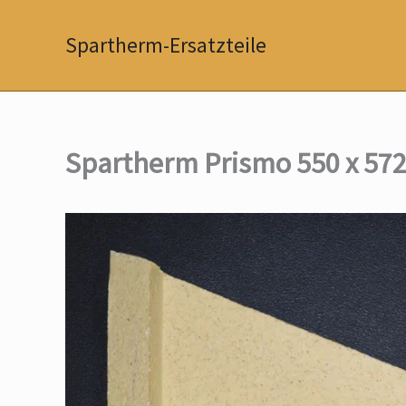
Zum
Inhalt
Spartherm-Ersatzteile
springen
Spartherm Prismo 550 x 572 