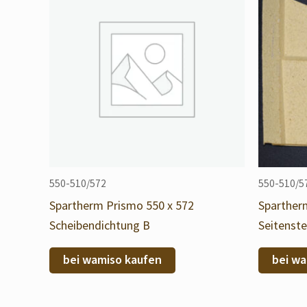
550-510/572
550-510/5
Spartherm Prismo 550 x 572
Sparther
Scheibendichtung B
Seitenste
bei wamiso kaufen
bei wa