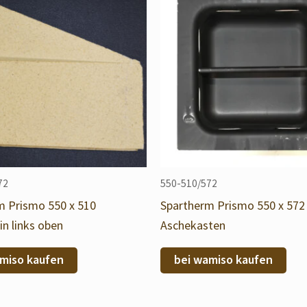
72
550-510/572
m Prismo 550 x 510
Spartherm Prismo 550 x 572
in links oben
Aschekasten
miso kaufen
bei wamiso kaufen