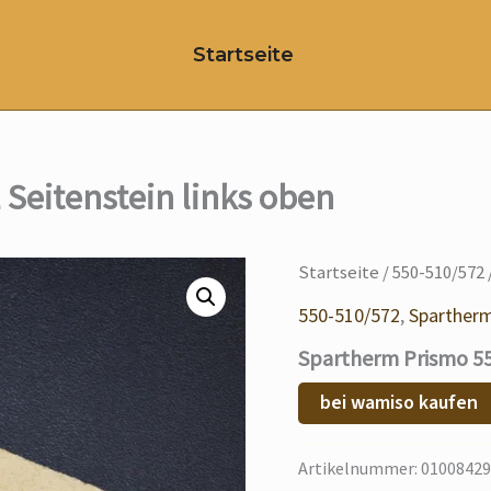
Startseite
Seitenstein links oben
Startseite
/
550-510/572
550-510/572
,
Spartherm
Spartherm Prismo 550
bei wamiso kaufen
Artikelnummer:
01008429