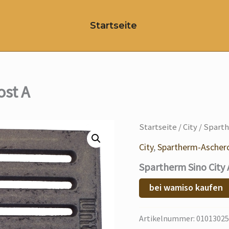
Startseite
ost A
Startseite
/
City
/ Sparth
City
,
Spartherm-Ascher
Spartherm Sino City 
bei wamiso kaufen
Artikelnummer:
01013025