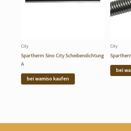
City
City
Spartherm Sino City Scheibendichtung
Spartherm
A
bei wa
bei wamiso kaufen