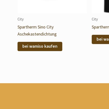
City
City
Spartherm Sino City
Spartherm
Aschekastendichtung
bei wa
bei wamiso kaufen