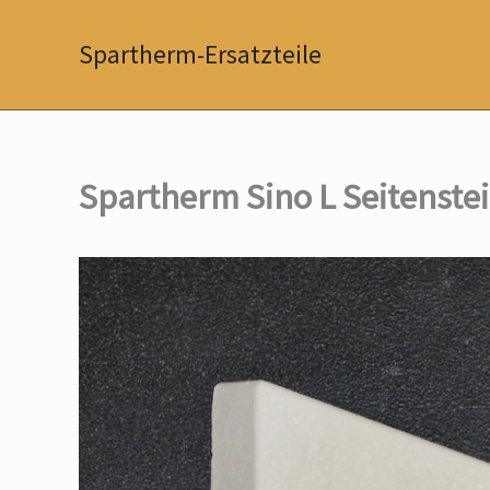
Zum
Inhalt
Spartherm-Ersatzteile
springen
Spartherm Sino L Seitenstei