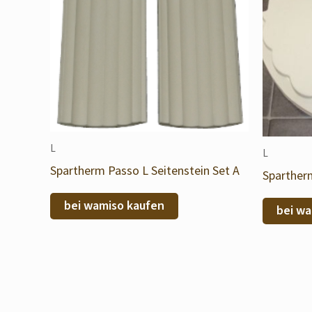
L
L
Spartherm Passo L Seitenstein Set A
Sparther
bei wamiso kaufen
bei wa