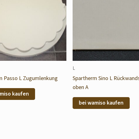
L
m Passo L Zugumlenkung
Spartherm Sino L Rückwand
oben A
miso kaufen
bei wamiso kaufen