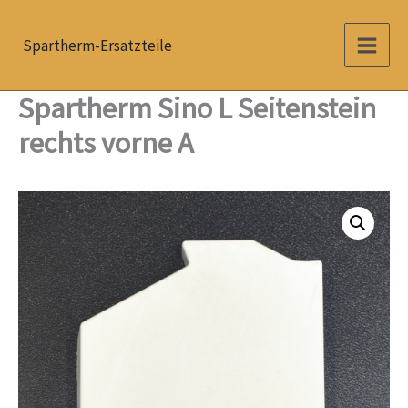
Zum
Inhalt
Spartherm-Ersatzteile
springen
Spartherm Sino L Seitenstein
rechts vorne A