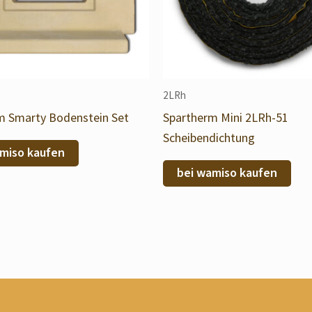
2LRh
m Smarty Bodenstein Set
Spartherm Mini 2LRh-51
Scheibendichtung
miso kaufen
bei wamiso kaufen