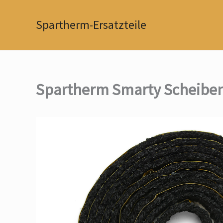
Zum
Inhalt
Spartherm-Ersatzteile
springen
Spartherm Smarty Scheibe