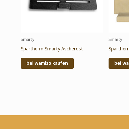
Smarty
Smarty
Spartherm Smarty Ascherost
Sparther
bei wamiso kaufen
bei wa