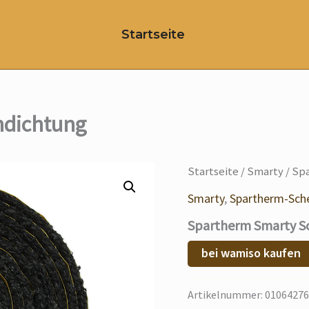
Startseite
ndichtung
Startseite
/
Smarty
/ Sp
Smarty
,
Spartherm-Sch
Spartherm Smarty S
bei wamiso kaufen
Artikelnummer:
01064276