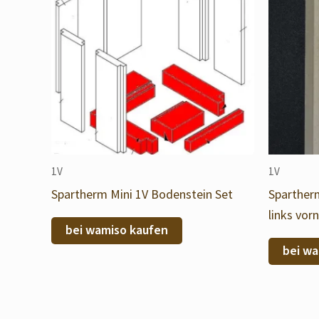
1V
1V
Spartherm Mini 1V Bodenstein Set
Spartherm
links vor
bei wamiso kaufen
bei wa