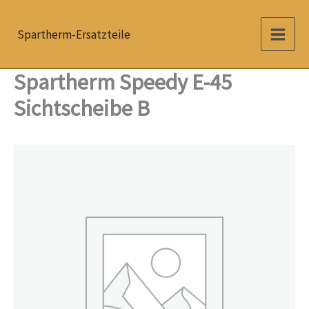
Zum
Inhalt
Spartherm-Ersatzteile
springen
Spartherm Speedy E-45
Sichtscheibe B