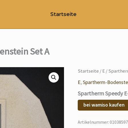
Startseite
nstein Set A
Startseite
/
E
/ Sparther
E
,
Spartherm-Bodenste
Spartherm Speedy E-
bei wamiso kaufen
Artikelnummer:
01038597