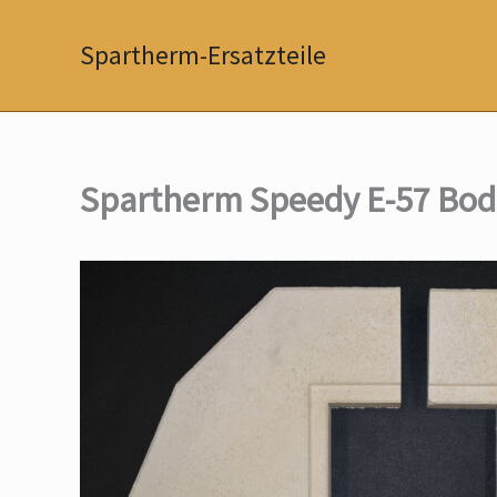
Zum
Inhalt
Spartherm-Ersatzteile
springen
Spartherm Speedy E-57 Bode