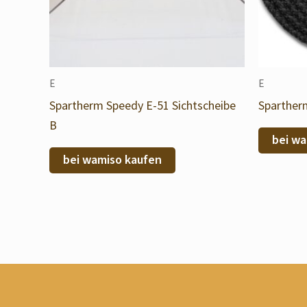
E
E
Spartherm Speedy E-51 Sichtscheibe
Sparther
B
bei wa
bei wamiso kaufen