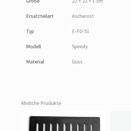
Größe
22 × 22 × 1 cm
Ersatzteilart
Ascherost
Typ
E-FD-51
Modell
Speedy
Material
Guss
Ähnliche Produkte