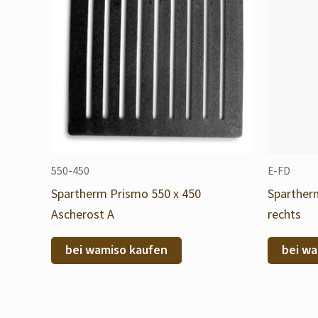
550-450
E-FD
Spartherm Prismo 550 x 450
Sparther
Ascherost A
rechts
bei wamiso kaufen
bei wa