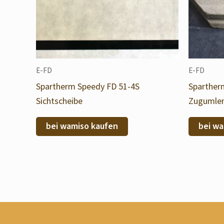
E-FD
E-FD
Spartherm Speedy FD 51-4S
Sparther
Sichtscheibe
Zugumle
bei wamiso kaufen
bei wa