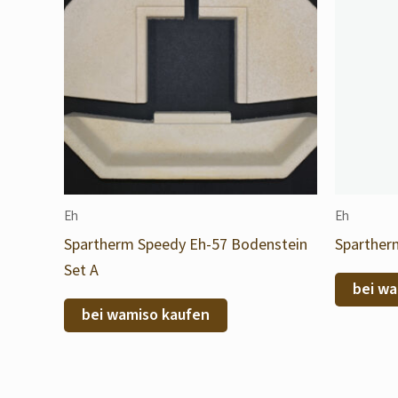
Eh
Eh
Spartherm Speedy Eh-57 Bodenstein
Sparther
Set A
bei wa
bei wamiso kaufen