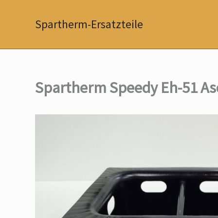
Zum
Inhalt
Spartherm-Ersatzteile
springen
Spartherm Speedy Eh-51 As