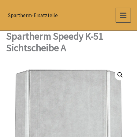
Zum
Inhalt
Spartherm-Ersatzteile
springen
Spartherm Speedy K-51
Sichtscheibe A