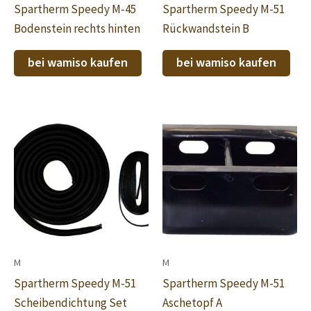
Spartherm Speedy M-45
Spartherm Speedy M-51
Bodenstein rechts hinten
Rückwandstein B
bei wamiso kaufen
bei wamiso kaufen
M
M
Spartherm Speedy M-51
Spartherm Speedy M-51
Scheibendichtung Set
Aschetopf A