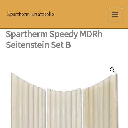
Zum
Inhalt
Spartherm-Ersatzteile
springen
Spartherm Speedy MDRh
Seitenstein Set B