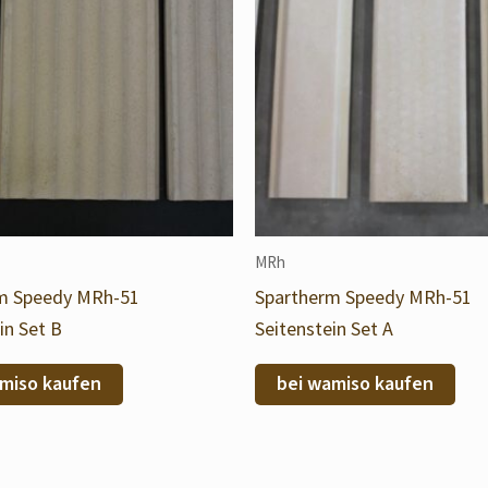
MRh
m Speedy MRh-51
Spartherm Speedy MRh-51
in Set B
Seitenstein Set A
miso kaufen
bei wamiso kaufen