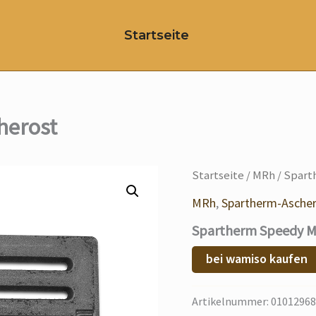
Startseite
herost
Startseite
/
MRh
/ Spart
MRh
,
Spartherm-Asche
Spartherm Speedy M
bei wamiso kaufen
Artikelnummer:
01012968