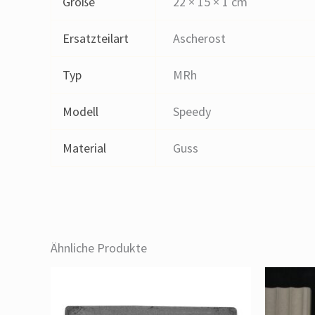
Größe
22 × 15 × 1 cm
Ersatzteilart
Ascherost
Typ
MRh
Modell
Speedy
Material
Guss
Ähnliche Produkte