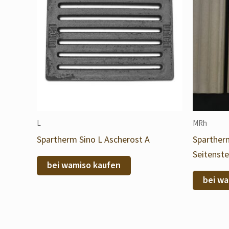
L
MRh
Spartherm Sino L Ascherost A
Sparther
Seitenste
bei wamiso kaufen
bei wa