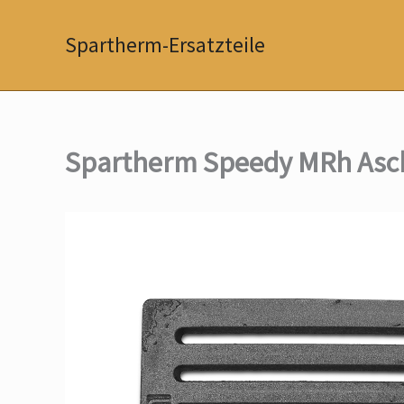
Zum
Inhalt
Spartherm-Ersatzteile
springen
Spartherm Speedy MRh Asc