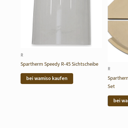
R
Spartherm Speedy R-45 Sichtscheibe
R
Sparther
bei wamiso kaufen
Set
bei wa