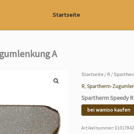
Startseite
ugumlenkung A
Startseite
/
R
/ Sparthe
R
,
Spartherm-Zugumle
Spartherm Speedy R
bei wamiso kaufen
Artikelnummer:
01017842