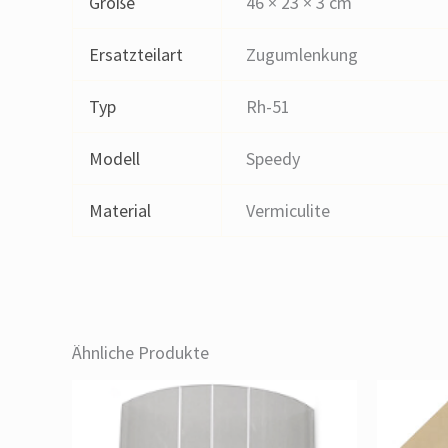
Größe
46 × 23 × 3 cm
Ersatzteilart
Zugumlenkung
Typ
Rh-51
Modell
Speedy
Material
Vermiculite
Ähnliche Produkte