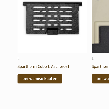
L
L
Spartherm Cubo L Ascherost
Spartherm
bei wamiso kaufen
bei wa