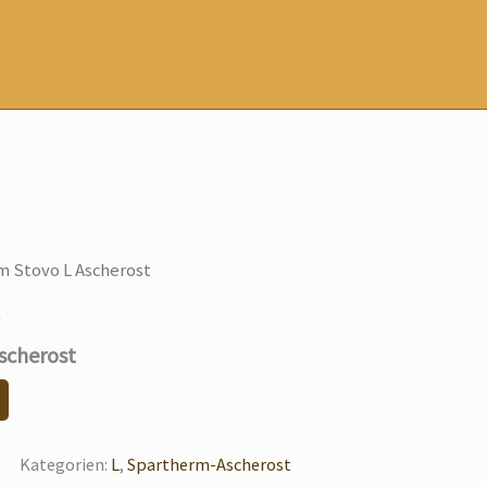
m Stovo L Ascherost
t
scherost
Kategorien:
L
,
Spartherm-Ascherost