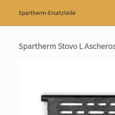
Zum
Inhalt
Spartherm-Ersatzteile
springen
Spartherm Stovo L Ascheros