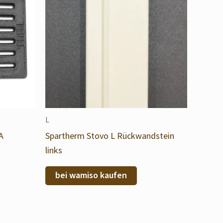
L
A
Spartherm Stovo L Rückwandstein
links
bei wamiso kaufen