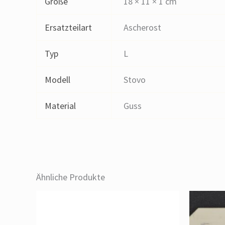
Größe
18 × 11 × 1 cm
Ersatzteilart
Ascherost
Typ
L
Modell
Stovo
Material
Guss
Ähnliche Produkte