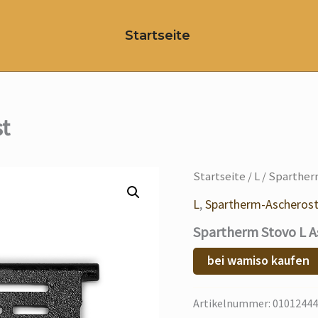
Startseite
t
Startseite
/
L
/ Sparther
L
,
Spartherm-Ascheros
Spartherm Stovo L A
bei wamiso kaufen
Artikelnummer:
01012444