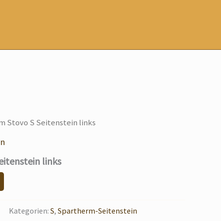
m Stovo S Seitenstein links
in
itenstein links
Kategorien:
S
,
Spartherm-Seitenstein