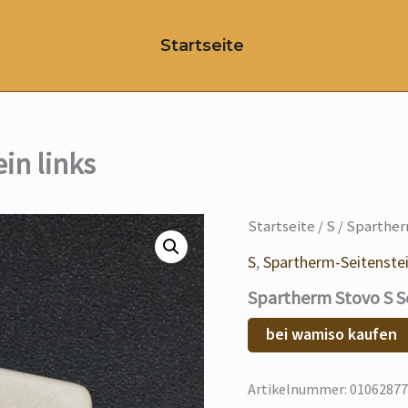
Startseite
in links
Startseite
/
S
/ Sparther
S
,
Spartherm-Seitenste
Spartherm Stovo S Se
bei wamiso kaufen
Artikelnummer:
01062877