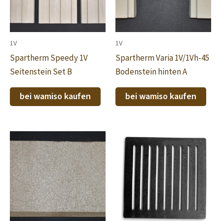
1V
1V
Spartherm Speedy 1V
Spartherm Varia 1V/1Vh-45
Seitenstein Set B
Bodenstein hinten A
bei wamiso kaufen
bei wamiso kaufen