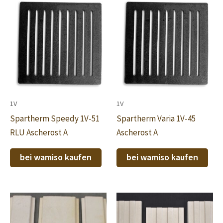
1V
1V
Spartherm Speedy 1V-51
Spartherm Varia 1V-45
RLU Ascherost A
Ascherost A
bei wamiso kaufen
bei wamiso kaufen