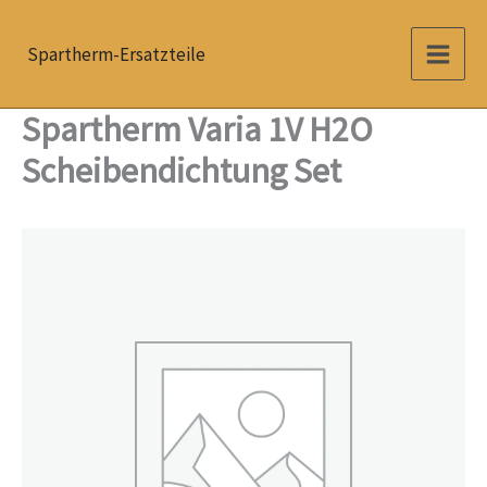
Zum
Inhalt
Spartherm-Ersatzteile
springen
Spartherm Varia 1V H2O
Scheibendichtung Set