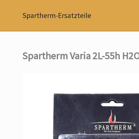
Zum
Inhalt
Spartherm-Ersatzteile
springen
Spartherm Varia 2L-55h H2O