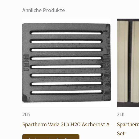
Ähnliche Produkte
2Lh
2Lh
Spartherm Varia 2Lh H2O Ascherost A
Sparther
Set