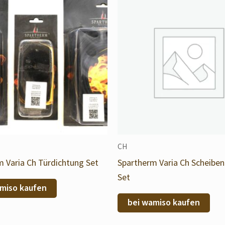
CH
 Varia Ch Türdichtung Set
Spartherm Varia Ch Scheibe
Set
miso kaufen
bei wamiso kaufen