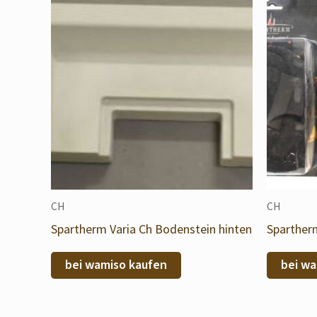
CH
CH
Spartherm Varia Ch Bodenstein hinten
Spartherm
bei wamiso kaufen
bei wa