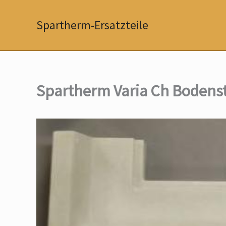
Zum
Inhalt
Spartherm-Ersatzteile
springen
Spartherm Varia Ch Bodenst