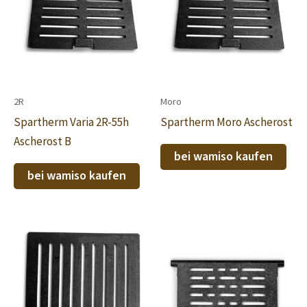
2R
Moro
Spartherm Varia 2R-55h
Spartherm Moro Ascherost
Ascherost B
bei wamiso kaufen
bei wamiso kaufen