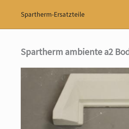
Zum
Inhalt
Spartherm-Ersatzteile
springen
Spartherm ambiente a2 Bod