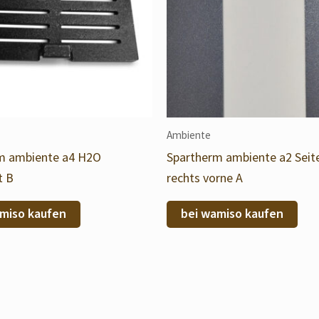
Ambiente
m ambiente a4 H2O
Spartherm ambiente a2 Seit
t B
rechts vorne A
miso kaufen
bei wamiso kaufen