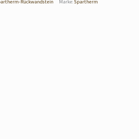
partherm-Rückwandstein
Marke:
Spartherm